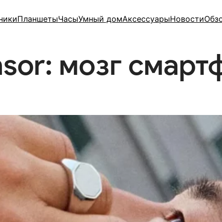
ники
Планшеты
Часы
Умный дом
Аксессуары
Новости
Обз
sor: мозг смартф