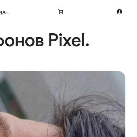
оры
онов Pixel.